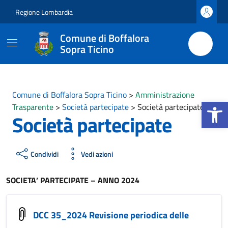
Vai ai contenuti
Vai al footer
Regione Lombardia
Comune di Boffalora
Sopra Ticino
Comune di Boffalora Sopra Ticino
>
Amministrazione
Apri la b
Trasparente
>
Società partecipate
>
Società partecipate
Società partecipate
Condividi
Vedi azioni
SOCIETA’ PARTECIPATE – ANNO 2024
DCC 35_2024 Revisione periodica delle