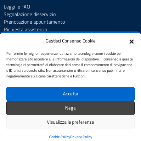
Leggi le FAQ
Segnalazione disservizio
Prenotazione appuntamento
Richiesta assistenza
Albo Pretorio
Gestisci Consenso Cookie
Amministrazione trasparente
Informativa privacy
Per fornire le migliori esperienze, utilizziamo tecnologie come i cookie per
Cookie Policy (UE)
memorizzare e/o accedere alle informazioni del dispositivo. Il consenso a queste
tecnologie ci permetterà di elaborare dati come il comportamento di navigazione
Note legali
o ID unici su questo sito. Non acconsentire o ritirare il consenso può influire
Dichiarazione di accessibilità
negativamente su alcune caratteristiche e funzioni.
Piano di miglioramento del sito
Accetta
SEGUICI SU
Nega
facebook
Visualizza le preferenze
Mappa del sito
Credits
Cookie Policy
Privacy Policy