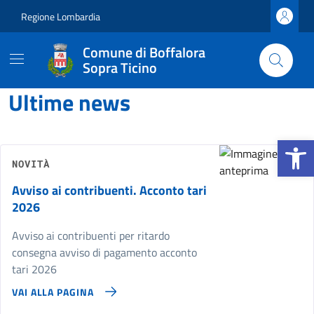
Vai ai contenuti
Vai al footer
Regione Lombardia
Comune di Boffalora
Sopra Ticino
Comune di Boffalora Sopra 
Contenuti in evidenza
Ultime news
Apri la b
NOVITÀ
Avviso ai contribuenti. Acconto tari
2026
Avviso ai contribuenti per ritardo
consegna avviso di pagamento acconto
tari 2026
VAI ALLA PAGINA