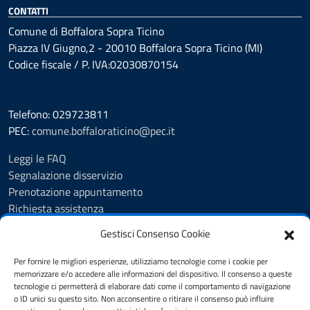
CONTATTI
Comune di Boffalora Sopra Ticino
Piazza IV Giugno,2 - 20010 Boffalora Sopra Ticino (MI)
Codice fiscale / P. IVA:02030870154
Telefono: 029723811
PEC:
comune.boffaloraticino@pec.it
Leggi le FAQ
Segnalazione disservizio
Prenotazione appuntamento
Richiesta assistenza
Albo Pretorio
Gestisci Consenso Cookie
Amministrazione trasparente
Informativa privacy
Per fornire le migliori esperienze, utilizziamo tecnologie come i cookie per
Cookie Policy (UE)
memorizzare e/o accedere alle informazioni del dispositivo. Il consenso a queste
tecnologie ci permetterà di elaborare dati come il comportamento di navigazione
Note legali
o ID unici su questo sito. Non acconsentire o ritirare il consenso può influire
Dichiarazione di accessibilità