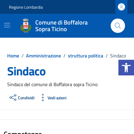
Vai ai contenuti
Vai al footer
Regione Lombardia
Comune di Boffalora
Sopra Ticino
Home
/
Amministrazione
/
struttura politica
/
Sindaco
Apri la b
Sindaco
Sindaco del comune di Boffalora sopra Ticino
Condividi
Vedi azioni