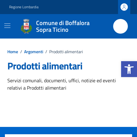
Vai ai contenuti
Vai al footer
Regione Lombardia
Comune di Boffalora
Sopra Ticino
Home
/
Argomenti
/
Prodotti alimentari
Apri la b
Prodotti alimentari
Dettagli dell'argomento
Servizi comunali, documenti, uffici, notizie ed eventi
relativi a Prodotti alimentari