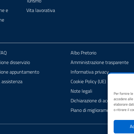
Turismo
ne e
Vita lavorativa
ne
 FAQ
Albo Pretorio
one disservizio
Amministrazione trasparente
zione appuntamento
Informativa privacy
a assistenza
Cookie Policy (UE)
Note legali
Per fornire l
accedere alle
Dichiarazione di accessibilità
elaborare dat
Piano di miglioramento del sito
o ritirare il 
Ac