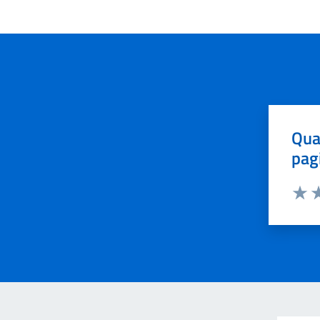
Qua
pag
Valut
Va