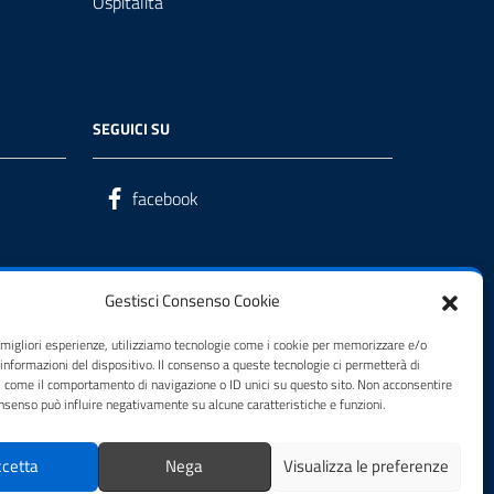
Ospitalità
SEGUICI SU
facebook
Gestisci Consenso Cookie
e migliori esperienze, utilizziamo tecnologie come i cookie per memorizzare e/o
 informazioni del dispositivo. Il consenso a queste tecnologie ci permetterà di
i come il comportamento di navigazione o ID unici su questo sito. Non acconsentire
consenso può influire negativamente su alcune caratteristiche e funzioni.
cetta
Nega
Visualizza le preferenze