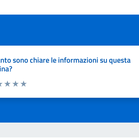
nto sono chiare le informazioni su questa
ina?
a 1 stelle su 5
luta 2 stelle su 5
Valuta 3 stelle su 5
Valuta 4 stelle su 5
Valuta 5 stelle su 5