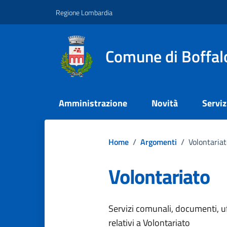
Vai ai contenuti
Vai al footer
Regione Lombardia
Comune di Boffal
Amministrazione
Novità
Serviz
Home
/
Argomenti
/
Volontaria
Volontariato
Dettagli dell
Servizi comunali, documenti, uff
relativi a Volontariato