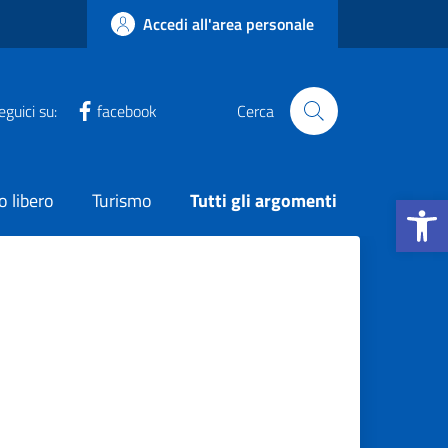
Accedi all'area personale
eguici su:
facebook
Cerca
Apri la b
 libero
Turismo
Tutti gli argomenti