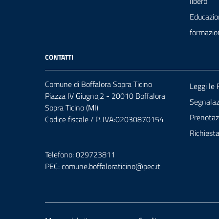
libero
Educazio
formazio
CONTATTI
Comune di Boffalora Sopra Ticino
Leggi le
Piazza IV Giugno,2 - 20010 Boffalora
Segnalazi
Sopra Ticino (MI)
Prenota
Codice fiscale / P. IVA:02030870154
Richiest
Telefono: 029723811
PEC:
comune.boffaloraticino@pec.it