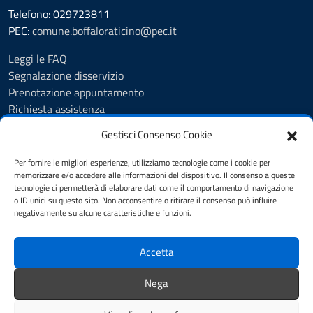
Telefono: 029723811
PEC:
comune.boffaloraticino@pec.it
Leggi le FAQ
Segnalazione disservizio
Prenotazione appuntamento
Richiesta assistenza
Albo Pretorio
Gestisci Consenso Cookie
Amministrazione trasparente
Informativa privacy
Per fornire le migliori esperienze, utilizziamo tecnologie come i cookie per
Cookie Policy (UE)
memorizzare e/o accedere alle informazioni del dispositivo. Il consenso a queste
tecnologie ci permetterà di elaborare dati come il comportamento di navigazione
Note legali
o ID unici su questo sito. Non acconsentire o ritirare il consenso può influire
Dichiarazione di accessibilità
negativamente su alcune caratteristiche e funzioni.
Piano di miglioramento del sito
Accetta
SEGUICI SU
Nega
facebook