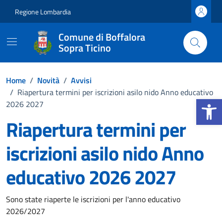
Vai ai contenuti
Vai al footer
Regione Lombardia
Comune di Boffalora
Sopra Ticino
Home
/
Novità
/
Avvisi
/
Riapertura termini per iscrizioni asilo nido Anno educativo
Apri la b
2026 2027
Riapertura termini per
iscrizioni asilo nido Anno
educativo 2026 2027
Dettagli della notizia
Sono state riaperte le iscrizioni per l'anno educativo
2026/2027