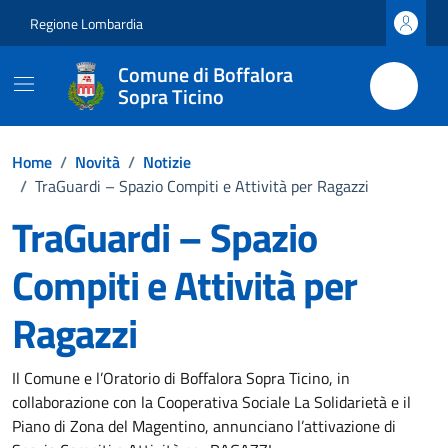
Vai ai contenuti
Vai al footer
Regione Lombardia
Comune di Boffalora
Sopra Ticino
Home
/
Novità
/
Notizie
/
TraGuardi – Spazio Compiti e Attività per Ragazzi
TraGuardi – Spazio
Compiti e Attività per
Ragazzi
Dettagli della notizia
Il Comune e l’Oratorio di Boffalora Sopra Ticino, in
collaborazione con la Cooperativa Sociale La Solidarietà e il
Piano di Zona del Magentino, annunciano l’attivazione di