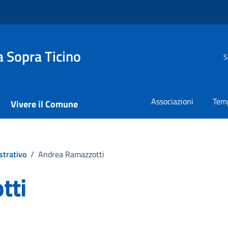
 Sopra Ticino
S
Associazioni
Temp
Vivere il Comune
strativo
/
Andrea Ramazzotti
tti