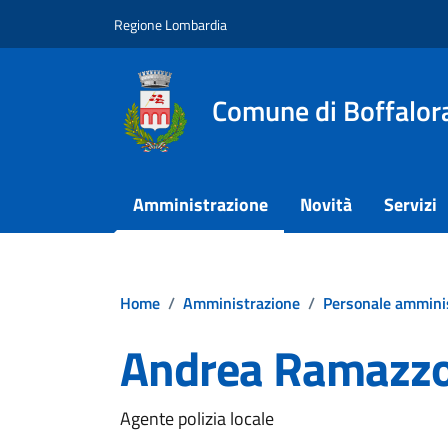
Vai ai contenuti
Vai al footer
Regione Lombardia
Comune di Boffalora
Amministrazione
Novità
Servizi
Home
/
Amministrazione
/
Personale ammini
Andrea Ramazzo
Agente polizia locale