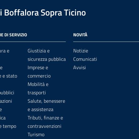
 Boffalora Sopra Ticino
E DI SERVIZIO
NOVITÀ
ura e
Giustizia e
Notizie
sicurezza pubblica
Comunicati
e
Imprese e
Avvisi
 e stato
commercio
Mobilità e
pubblici
trasporti
azioni
Salute, benessere
e
e assistenza
ica
Tributi, finanze e
 e tempo
contravvenzioni
Turismo