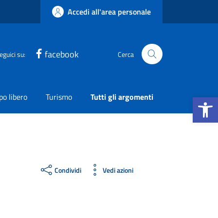
Accedi all'area personale
facebook
eguici su:
Cerca
Apri la b
o libero
Turismo
Tutti gli argomenti
Condividi
Vedi azioni