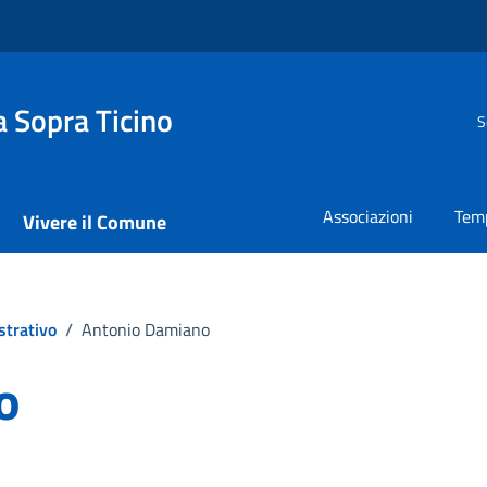
 Sopra Ticino
S
Associazioni
Temp
Vivere il Comune
strativo
/
Antonio Damiano
o