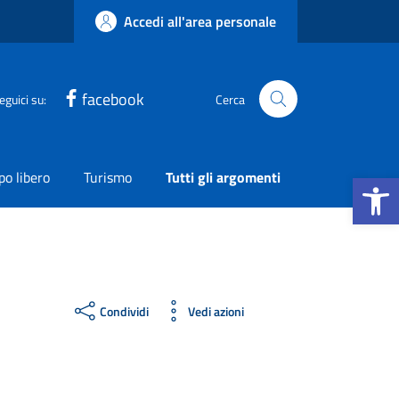
Accedi all'area personale
facebook
eguici su:
Cerca
Apri la b
o libero
Turismo
Tutti gli argomenti
Condividi
Vedi azioni