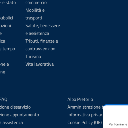
 e stato
commercio
Mobilità e
pubblici
trasporti
azioni
Salute, benessere
e
e assistenza
ica
Tributi, finanze e
 e tempo
contravvenzioni
Turismo
one e
Vita lavorativa
one
 FAQ
Albo Pretorio
ione disservizio
Amministrazione trasparente
zione appuntamento
Informativa privacy
a assistenza
Cookie Policy (UE)
Per fornire l