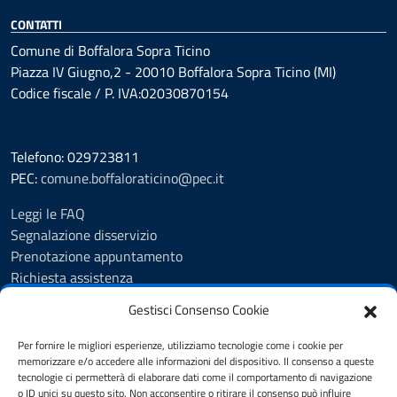
CONTATTI
Comune di Boffalora Sopra Ticino
Piazza IV Giugno,2 - 20010 Boffalora Sopra Ticino (MI)
Codice fiscale / P. IVA:02030870154
Telefono: 029723811
PEC:
comune.boffaloraticino@pec.it
Leggi le FAQ
Segnalazione disservizio
Prenotazione appuntamento
Richiesta assistenza
Albo Pretorio
Gestisci Consenso Cookie
Amministrazione trasparente
Informativa privacy
Per fornire le migliori esperienze, utilizziamo tecnologie come i cookie per
Cookie Policy (UE)
memorizzare e/o accedere alle informazioni del dispositivo. Il consenso a queste
tecnologie ci permetterà di elaborare dati come il comportamento di navigazione
Note legali
o ID unici su questo sito. Non acconsentire o ritirare il consenso può influire