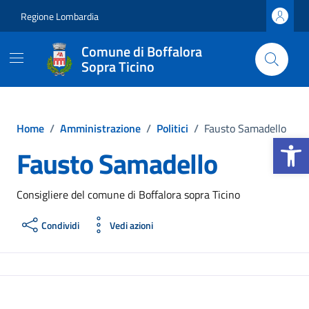
Vai ai contenuti
Vai al footer
Regione Lombardia
Comune di Boffalora
Sopra Ticino
Home
/
Amministrazione
/
Politici
/
Fausto Samadello
Apri la b
Fausto Samadello
Consigliere del comune di Boffalora sopra Ticino
Condividi
Vedi azioni