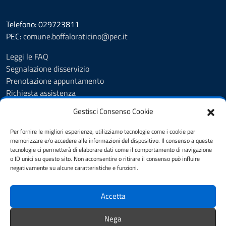
Telefono: 029723811
PEC:
comune.boffaloraticino@pec.it
Leggi le FAQ
Segnalazione disservizio
Prenotazione appuntamento
Richiesta assistenza
Albo Pretorio
Gestisci Consenso Cookie
Amministrazione trasparente
Informativa privacy
Per fornire le migliori esperienze, utilizziamo tecnologie come i cookie per
Cookie Policy (UE)
memorizzare e/o accedere alle informazioni del dispositivo. Il consenso a queste
tecnologie ci permetterà di elaborare dati come il comportamento di navigazione
Note legali
o ID unici su questo sito. Non acconsentire o ritirare il consenso può influire
Dichiarazione di accessibilità
negativamente su alcune caratteristiche e funzioni.
Piano di miglioramento del sito
Accetta
SEGUICI SU
Nega