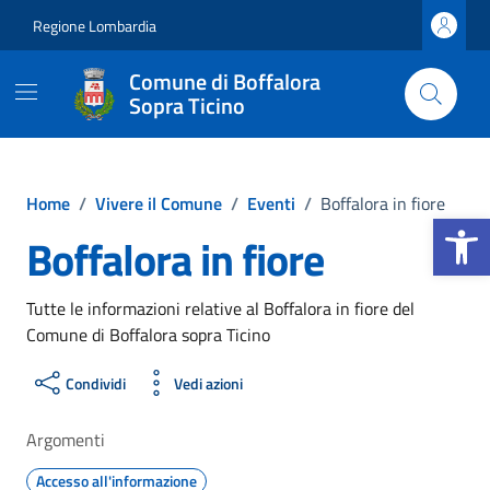
Vai ai contenuti
Vai al footer
Regione Lombardia
Comune di Boffalora
Sopra Ticino
Home
/
Vivere il Comune
/
Eventi
/
Boffalora in fiore
Apri la b
Boffalora in fiore
Tutte le informazioni relative al Boffalora in fiore del
Comune di Boffalora sopra Ticino
Condividi
Vedi azioni
Argomenti
Accesso all'informazione