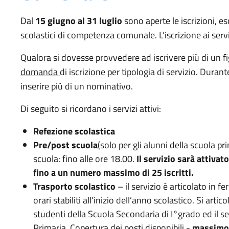
Dal
15 giugno al 31 luglio
sono aperte le iscrizioni, es
scolastici di competenza comunale. L’iscrizione ai serv
Qualora si dovesse provvedere ad iscrivere più di un fig
domanda
di iscrizione per tipologia di servizio. Durant
inserire più di un nominativo.
Di seguito si ricordano i servizi attivi:
Refezione scolastica
Pre/post scuola
(solo per gli alunni della scuola pr
scuola: fino alle ore 18.00.
Il servizio sarà attiva
fino a un numero massimo di 25 iscritti.
Trasporto scolastico
– il servizio è articolato in 
orari stabiliti all’inizio dell’anno scolastico. Si artic
studenti della Scuola Secondaria di I°grado ed il se
Primaria. Copertura dei posti disponibili -
massimo 4