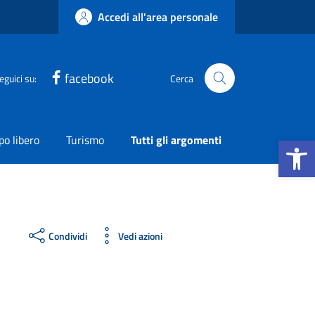
Accedi all'area personale
facebook
eguici su:
Cerca
Apri la b
o libero
Turismo
Tutti gli argomenti
Condividi
Vedi azioni