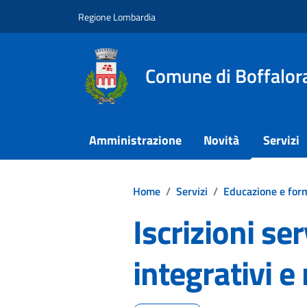
Vai ai contenuti
Vai al footer
Regione Lombardia
Comune di Boffalora
Amministrazione
Novità
Servizi
Home
/
Servizi
/
Educazione e for
Iscrizioni ser
integrativi e