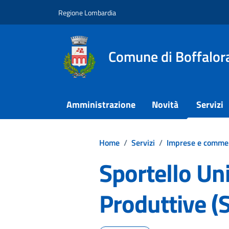
Vai ai contenuti
Vai al footer
Regione Lombardia
Comune di Boffalora
Amministrazione
Novità
Servizi
Home
/
Servizi
/
Imprese e comme
Sportello Uni
Produttive (