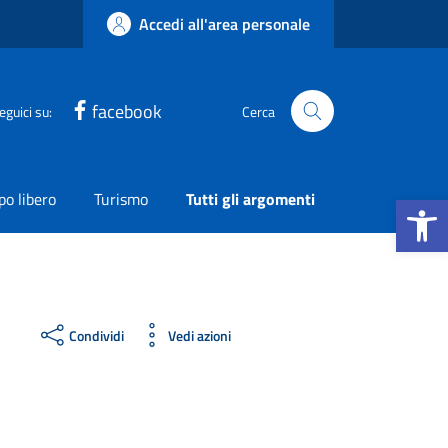
Accedi all'area personale
facebook
eguici su:
Cerca
Apri la b
o libero
Turismo
Tutti gli argomenti
Condividi
Vedi azioni