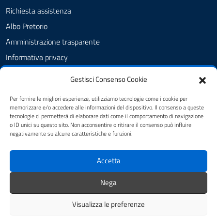
Richiesta assistenza
Albo Pretorio
Amministrazione trasparente
Informativa privacy
Cookie Policy (UE)
Gestisci Consenso Cookie
Note legali
Per fornire le migliori esperienze, utilizziamo tecnologie come i cookie per
Dichiarazione di accessibilità
memorizzare e/o accedere alle informazioni del dispositivo. Il consenso a queste
tecnologie ci permetterà di elaborare dati come il comportamento di navigazione
Piano di miglioramento del sito
o ID unici su questo sito. Non acconsentire o ritirare il consenso può influire
negativamente su alcune caratteristiche e funzioni.
SEGUICI SU
Accetta
facebook
Nega
Visualizza le preferenze
Mappa del sito
Credits