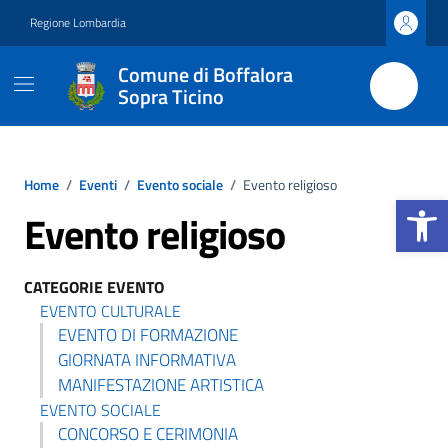
Vai ai contenuti
Vai al footer
Regione Lombardia
Comune di Boffalora
Sopra Ticino
Home
/
Eventi
/
Evento sociale
/
Evento religioso
Apri la b
Evento religioso
CATEGORIE EVENTO
EVENTO CULTURALE
EVENTO DI FORMAZIONE
GIORNATA INFORMATIVA
MANIFESTAZIONE ARTISTICA
EVENTO SOCIALE
CONCORSO E CERIMONIA