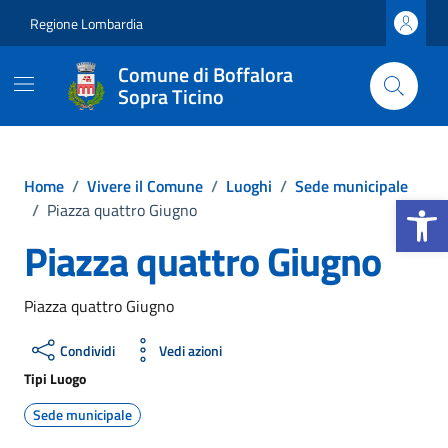
Vai ai contenuti
Vai al footer
Regione Lombardia
Comune di Boffalora
Sopra Ticino
Home
/
Vivere il Comune
/
Luoghi
/
Sede municipale
Apri la b
/
Piazza quattro Giugno
Piazza quattro Giugno
Piazza quattro Giugno
Condividi
Vedi azioni
Tipi Luogo
Sede municipale