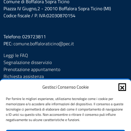
Comune di Boffalora Sopra Ticino
Piazza IV Giugno,2 - 20010 Boffalora Sopra Ticino (MI)
Codice fiscale / P. IVA:02030870154
Telefono: 029723811
PEC:
comune.boffaloraticino@pec.it
Leggi le FAQ
Segnalazione disservizio
Prenotazione appuntamento
Richiesta assistenza
Albo Pretorio
Gestisci Consenso Cookie
Amministrazione trasparente
Informativa privacy
Per fornire le migliori esperienze, utilizziamo tecnologie come i cookie per
Cookie Policy (UE)
memorizzare e/o accedere alle informazioni del dispositivo. Il consenso a queste
tecnologie ci permetterà di elaborare dati come il comportamento di navigazione
Note legali
o ID unici su questo sito. Non acconsentire o ritirare il consenso può influire
Dichiarazione di accessibilità
negativamente su alcune caratteristiche e funzioni.
Piano di miglioramento del sito