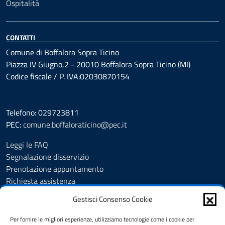
Ospitalità
CONTATTI
Comune di Boffalora Sopra Ticino
Piazza IV Giugno,2 - 20010 Boffalora Sopra Ticino (MI)
Codice fiscale / P. IVA:02030870154
Telefono: 029723811
PEC:
comune.boffaloraticino@pec.it
Leggi le FAQ
Segnalazione disservizio
Prenotazione appuntamento
Richiesta assistenza
Albo Pretorio
Gestisci Consenso Cookie
Amministrazione trasparente
Informativa privacy
Per fornire le migliori esperienze, utilizziamo tecnologie come i cookie per