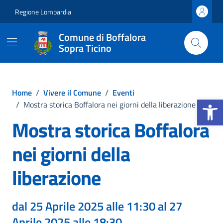
Vai ai contenuti
Vai al footer
Regione Lombardia
Comune di Boffalora
Sopra Ticino
Home
/
Vivere il Comune
/
Eventi
Apri la b
/
Mostra storica Boffalora nei giorni della liberazione
Mostra storica Boffalora
nei giorni della
liberazione
dal 25 Aprile 2025 alle 11:30 al 27
Aprile 2025 alle 18:30