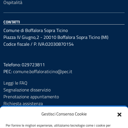
Ospitalità
CONTATTI
Comune di Boffalora Sopra Ticino
Piazza IV Giugno,2 - 20010 Boffalora Sopra Ticino (MI)
Codice fiscale / P. IVA:02030870154
Telefono: 029723811
PEC:
comune.boffaloraticino@pec.it
Leggi le FAQ
Segnalazione disservizio
Prenotazione appuntamento
Richiesta assistenza
Albo Pretorio
Gestisci Consenso Cookie
Amministrazione trasparente
Informativa privacy
Per fornire le migliori esperienze, utilizziamo tecnologie come i cookie per