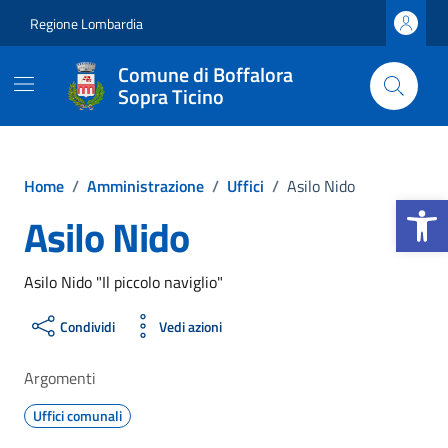
Vai ai contenuti
Vai al footer
Regione Lombardia
Comune di Boffalora
Sopra Ticino
Home
/
Amministrazione
/
Uffici
/
Asilo Nido
Apri la b
Asilo Nido
Asilo Nido "Il piccolo naviglio"
Condividi
Vedi azioni
Argomenti
Uffici comunali