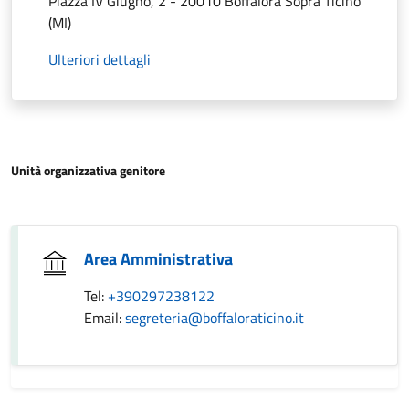
Piazza IV Giugno, 2 - 20010 Boffalora Sopra Ticino
(MI)
Ulteriori dettagli
Unità organizzativa genitore
Area Amministrativa
Tel:
+390297238122
Email:
segreteria@boffaloraticino.it