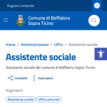
Vai ai contenuti
Vai al footer
Regione Lombardia
Comune di Boffalora
Sopra Ticino
Home
/
Amministrazione
/
Uffici
/
Assistente sociale
Apri la b
Assistente sociale
Assistente sociale del comune di Boffalora Sopra Ticino
Condividi
Vedi azioni
Argomenti
Assistenza sociale
Uffici comunali