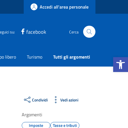
Accedi all'area personale
facebook
eguici su:
Cerca
Apri la b
o libero
Turismo
Tutti gli argomenti
Condividi
Vedi azioni
Argomenti
Imposte
Tasse e tributi