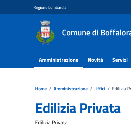
Vai ai contenuti
Vai al footer
Regione Lombardia
Comune di Boffalora
Amministrazione
Novità
Servizi
Home
/
Amministrazione
/
Uffici
/
Edilizia P
Edilizia Privata
Edilizia Privata