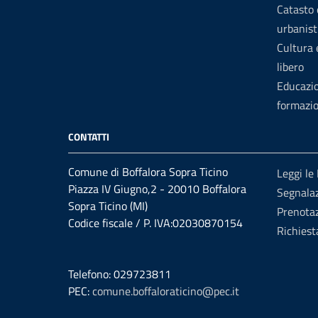
Catasto 
urbanist
Cultura
libero
Educazi
formazi
CONTATTI
Comune di Boffalora Sopra Ticino
Leggi le
Piazza IV Giugno,2 - 20010 Boffalora
Segnalaz
Sopra Ticino (MI)
Prenota
Codice fiscale / P. IVA:02030870154
Richiest
Telefono: 029723811
PEC:
comune.boffaloraticino@pec.it