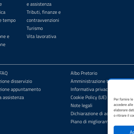
e
e assistenza
ica
Tributi, finanze e
 e tempo
contravvenzioni
Turismo
one e
Vita lavorativa
one
 FAQ
Albo Pretorio
ione disservizio
Amministrazione trasparente
zione appuntamento
Informativa privacy
a assistenza
Cookie Policy (UE)
Per fornire l
Note legali
accedere alle
elaborare dat
Dichiarazione di accessibilità
o ritirare il 
Piano di miglioramento del sito
Ac